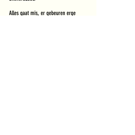
Alles gaat mis, er gebeuren erge
dingen. En als Naima er niet geweest
zou zijn zou dit sprookje niet met en
nog lang en gelukkig zijn afgelopen.
Wil je op de hoogte blijven van al het leuks dat nog komen
gaat? Meld je aan:
E-mailadres
Aanmelden