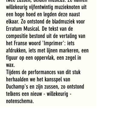
willekeurig
vijfentwintig
muzieknoten uit
een hoge hoed en legden deze naast
elkaar. Zo ontstond de bladmuziek voor
Erratum Musical. De tekst van de
compositie bestond uit de vertaling van
het Franse woord 'Imprimer': iets
afdrukken, iets met lijnen markeren, een
figuur op een oppervlak, een zegel in
wax.
Tijdens de performances van dit stuk
herhaalden we het kansspel van
Duchamp's en zijn zussen, zo ontstond
telkens een nieuw - willekeurig -
notenschema.
Wil je op de hoogte blijven van al het leuks dat nog komen
gaat? Meld je aan: