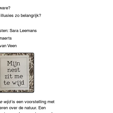
 ware?
illusies zo belangrijk?
ksten: Sara Leemans
enaerts
van Veen
te wijd
is een voorstelling met
deren over de natuur. Een