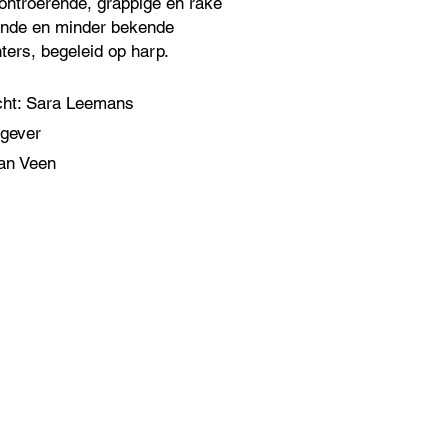
ontroerende, grappige en rake
ende en minder bekende
ters, begeleid op harp.
cht: Sara Leemans
rgever
an Veen