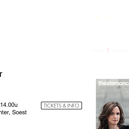
home
home
contact
T
 14.00u
TICKETS & INFO
ter, Soest