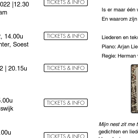
TICKETS & INFO
022 |12.30
Is er maar één
dam
En waarom zijn 
TICKETS & INFO
, 14.00u
Liederen en te
ter, Soest
Piano: Arjan Li
Regie: Herman 
TICKETS & INFO
2 | 20.15u
5.00u
TICKETS & INFO
swijk
Mijn nest zit me 
gedichten en lie
.00u
TICKETS & INFO