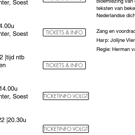
bloemlezing van 
ter, Soest
teksten van bek
Nederlandse dich
14.00u
Zang en voordra
TICKETS & INFO
ter, Soest
Harp: Jolijne Vie
Regie: Herman v
|tijd ntb
ren
TICKETS & INFO
 14.00u
TICKETINFO VOLGT
ter, Soest
2 |20.30u
TICKETINFO VOLGT