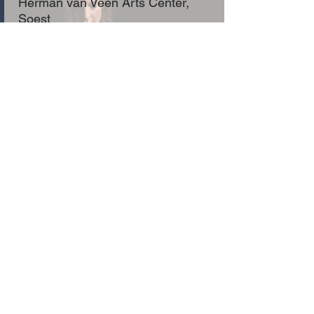
Herman van Veen Arts Center,
Soest
tickets bestellen
Iets in het gras
wo 18 december, 15.00u
Herman van Veen Arts Center
tickets bestellen
Hier is 't
zo 20 december, 14.00u
Herman van Veen Arts Center,
Soest