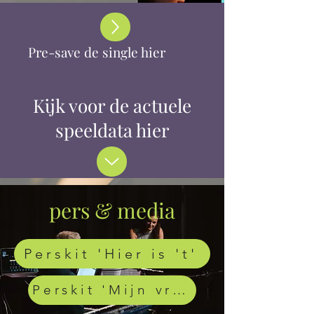
Pre-save de single hier
Kijk voor de actuele
speeldata hier
pers & media
Perskit 'Hier is 't'
Perskit 'Mijn vriend en ik'