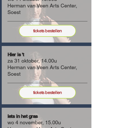
Herman van Veen Arts Center,
Soest
tickets bestellen
Hier is 't
za 31 oktober, 14.00u
Herman van Veen Arts Center,
Soest
tickets bestellen
Iets in het gras
wo 4 november, 15.00u