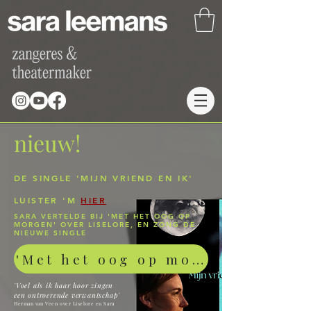
nieuw!
DE SINGLE 'MIJN VRIEND EN IK'
LUISTER 'M
HIER
SARA VERTELDE BIJ 'MET HET OOG OP
MORGEN' OVER LISELORE, EN ZONG DE
NIEUWE SINGLE
'Met het oog op morgen'
'Voel als ik haar hoor zingen
een ontroerende verwantschap'
Herman van Veen over Liselore en Sara