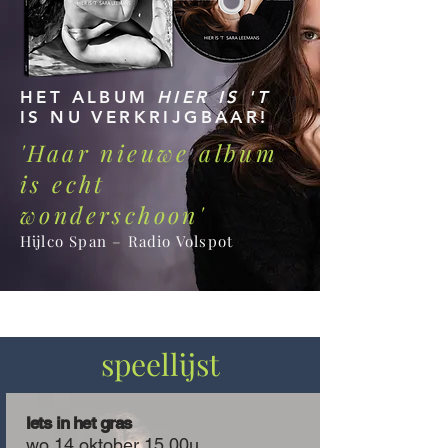
HET ALBUM
HIER IS 'T
IS NU VERKRIJGBAAR!
'Haar nieuwe album
is echt
wonderschoon'
Hijlco Span – Radio Volspot
speellijst
Iets in het gras
wo 14 oktober 15.00u